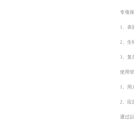
专项保护
1、表面
2、生物
3、复杂
使用管
1、用户引
2、应急
通过以上