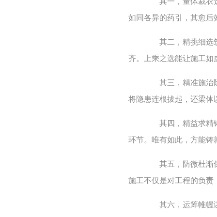
其一，量体裁衣选良
如同各异的药引，其愈后
其二，精挑细选筑根
齐。上乘之选能让施工如
其三，精准施治除病
将隐患连根拔起，还梁体
其四，精益求精铸精
环节。唯有如此，方能铸
其五，防微杜渐保平
施工不仅是对工程的负责
其六，运筹帷幄谋全